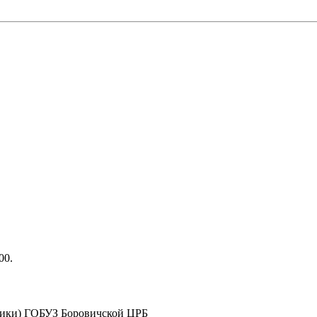
00.
иники) ГОБУЗ Боровичской ЦРБ