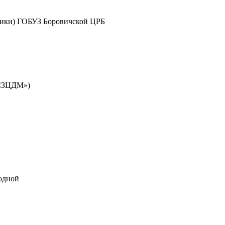
иники) ГОБУЗ Боровичской ЦРБ
 «СЗЦДМ»)
ходной